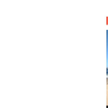
R
d
v