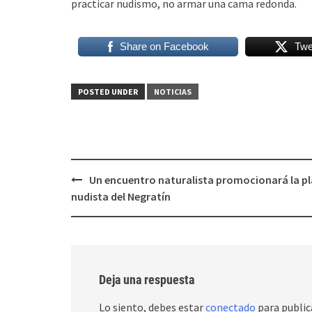
practicar nudismo, no armar una cama redonda.
Share on Facebook
Twe
POSTED UNDER
NOTICIAS
Post
Un encuentro naturalista promocionará la p
navigation
nudista del Negratín
Deja una respuesta
Lo siento, debes estar
conectado
para public