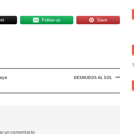
et
Follow us
Save
laya
DESNUDOS AL SOL
ar un comentario.