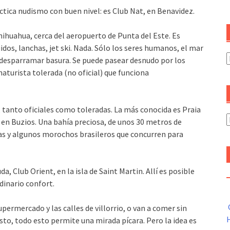
ctica nudismo con buen nivel: es Club Nat, en Benavidez.
hihuahua, cerca del aeropuerto de Punta del Este. Es
idos, lanchas, jet ski. Nada. Sólo los seres humanos, el mar
C
o desparramar basura. Se puede pasear desnudo por los
aturista tolerada (no oficial) que funciona
, tanto oficiales como toleradas. La más conocida es Praia
A
i, en Buzios. Una bahía preciosa, de unos 30 metros de
as y algunos morochos brasileros que concurren para
a, Club Orient, en la isla de Saint Martin. Allí es posible
dinario confort.
upermercado y las calles de villorrio, o van a comer sin
H
to, todo esto permite una mirada pícara. Pero la idea es