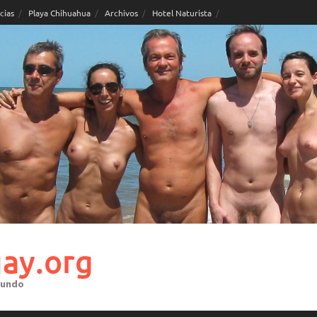
cias
Playa Chihuahua
Archivos
Hotel Naturista
ay.org
mundo