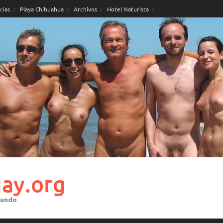
cias
Playa Chihuahua
Archivos
Hotel Naturista
ay.org
mundo