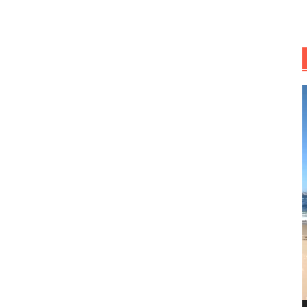
R
d
v