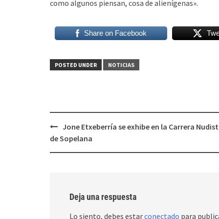
como algunos piensan, cosa de alienígenas».
Share on Facebook
Twe
POSTED UNDER
NOTICIAS
Post
Jone Etxeberría se exhibe en la Carrera Nudis
navigation
de Sopelana
Deja una respuesta
Lo siento, debes estar
conectado
para public