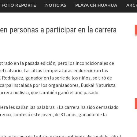
FOTO REPORTE
NOTICIAS
PLAYA CHIHUAHUA
ARC
n personas a participar en la carrera
strado en la pasada edición, pero los incondicionales de
l calvario. Las altas temperaturas endurecieron las
l Rodríguez, ganador en la serie de los niños, se tiró de
carpa instalada por los organizadores, Euskal Naturista
carrera nudista, que también ganó el año pasado.
iera les salían las palabras. «La carrera ha sido demasiado
rena», confesó este joven, de 31 años, ganador de la
taban los que disfrutaban de un ambiente distendido. «Vi el