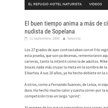
EL REFUGIO HOTEL NATURISTA
VIDEOS
El buen tiempo anima a más de cie
nudista de Sopelana
11 septiembre, 2006
Naturista
Los 27 grados de ayer contrastaban con el frío regi
esta prueba, que son ya decenas, rememoraron aque
carreras, tanto la infantil como la de adultos. Mike
bruces nada más cruzar la meta en la sombra de la 
Elkartea. A sus 10 años, ya ha hecho doblete en la 
A otros, como a Fernando Suances, de Leioa, ni siqu
dura. Ha hecho mucho calor y cuesta correr por la a
competición tras un largo ‘sprint’.
Al margen de los que se preparaban para correr, es