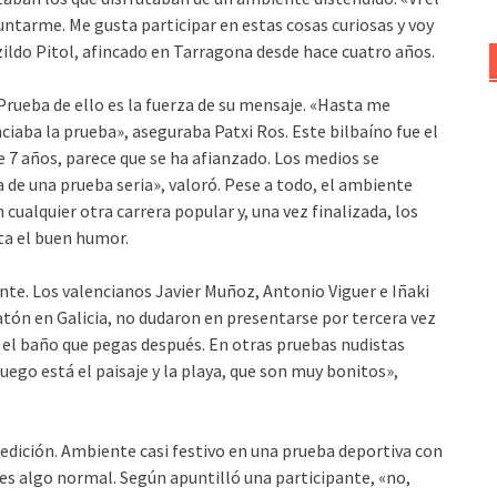
puntarme. Me gusta participar en estas cosas curiosas y voy
ildo Pitol, afincado en Tarragona desde hace cuatro años.
Prueba de ello es la fuerza de su mensaje. «Hasta me
iaba la prueba», aseguraba Patxi Ros. Este bilbaíno fue el
e 7 años, parece que se ha afianzado. Los medios se
a de una prueba seria», valoró. Pese a todo, el ambiente
cualquier otra carrera popular y, una vez finalizada, los
ta el buen humor.
vante. Los valencianos Javier Muñoz, Antonio Viguer e Iñaki
atón en Galicia, no dudaron en presentarse por tercera vez
 el baño que pegas después. En otras pruebas nudistas
uego está el paisaje y la playa, que son muy bonitos»,
 edición. Ambiente casi festivo en una prueba deportiva con
es algo normal. Según apuntilló una participante, «no,