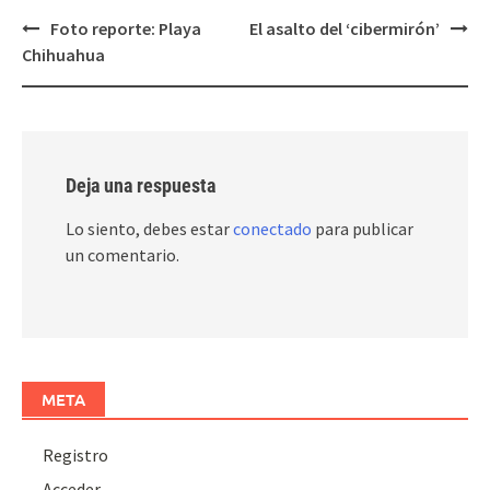
Post
Foto reporte: Playa
El asalto del ‘cibermirón’
navigation
Chihuahua
Deja una respuesta
Lo siento, debes estar
conectado
para publicar
un comentario.
META
Registro
Acceder