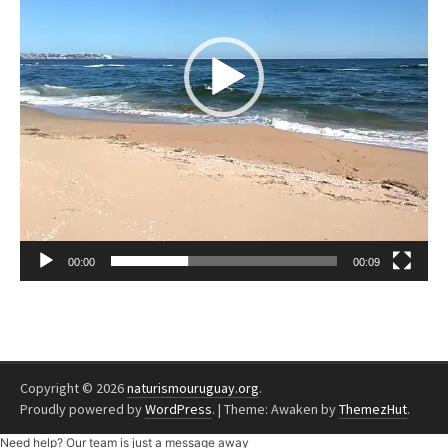
00:00
00:09
Copyright © 2026
naturismouruguay.org
.
Proudly powered by
WordPress
.
|
Theme: Awaken by
ThemezHut
.
Need help? Our team is just a message away