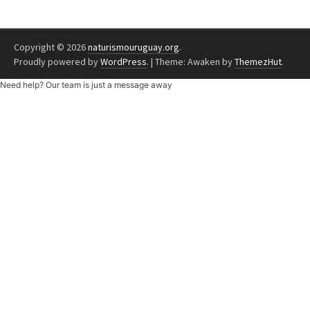
Copyright © 2026
naturismouruguay.org
.
Proudly powered by
WordPress
.
|
Theme: Awaken by
ThemezHut
.
Need help? Our team is just a message away