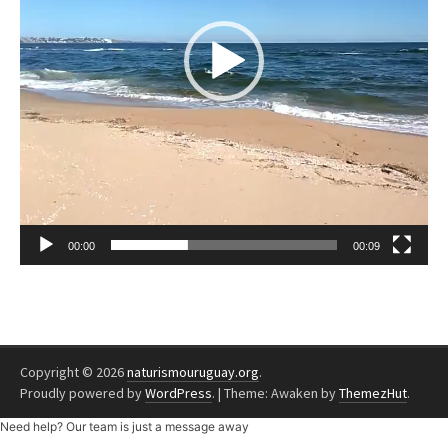
00:00
00:09
Copyright © 2026
naturismouruguay.org
.
Proudly powered by
WordPress
.
|
Theme: Awaken by
ThemezHut
.
Need help? Our team is just a message away