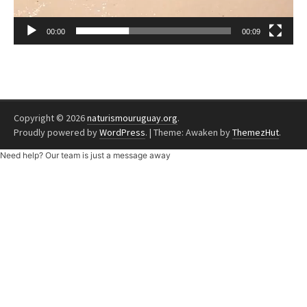
00:00
00:09
Copyright © 2026
naturismouruguay.org
.
Proudly powered by
WordPress
.
|
Theme: Awaken by
ThemezHut
.
Need help? Our team is just a message away