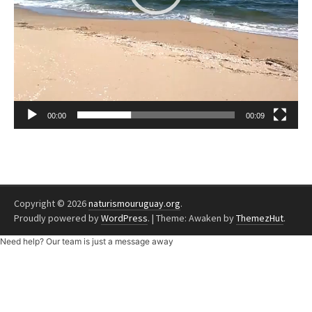
00:00
00:09
Copyright © 2026
naturismouruguay.org
.
Proudly powered by
WordPress
.
|
Theme: Awaken by
ThemezHut
.
Need help? Our team is just a message away