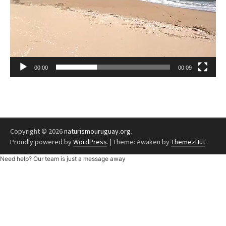
00:00
00:09
Copyright © 2026
naturismouruguay.org
.
Proudly powered by
WordPress
.
|
Theme: Awaken by
ThemezHut
.
Need help? Our team is just a message away