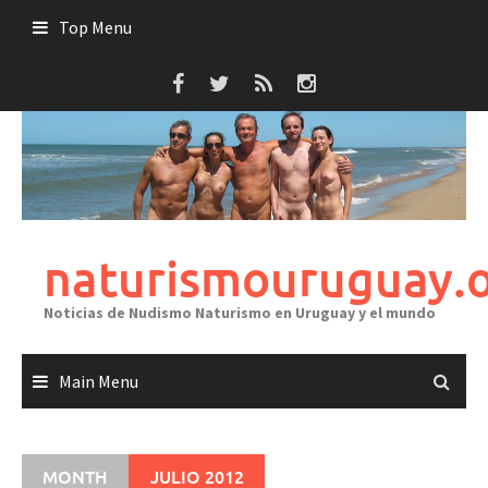
Skip
Top Menu
to
content
naturismouruguay.
Noticias de Nudismo Naturismo en Uruguay y el mundo
Main Menu
MONTH
JULIO 2012