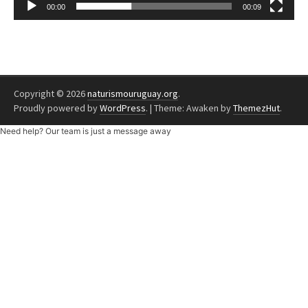
00:00
00:09
Copyright © 2026
naturismouruguay.org
.
Proudly powered by
WordPress
.
|
Theme: Awaken by
ThemezHut
.
Need help? Our team is just a message away