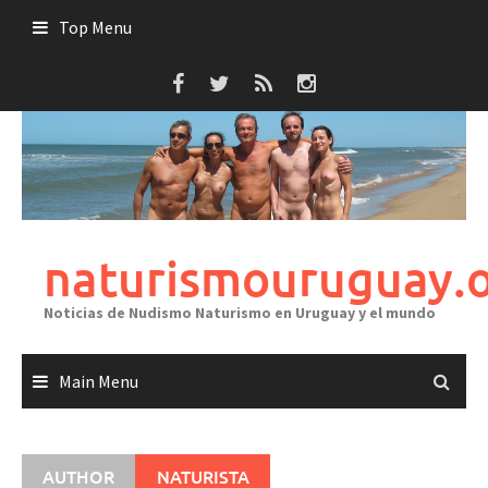
Skip
Top Menu
to
content
naturismouruguay.
Noticias de Nudismo Naturismo en Uruguay y el mundo
Main Menu
AUTHOR
NATURISTA