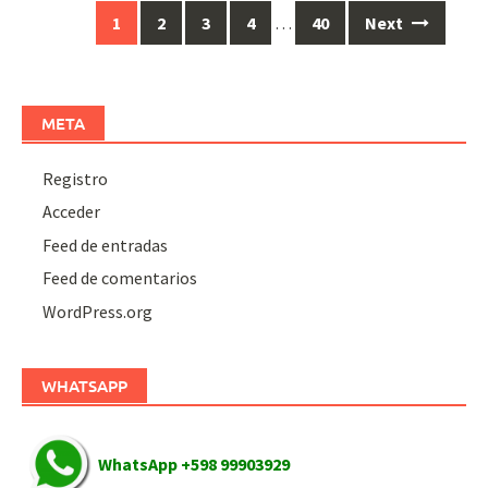
Posts
1
2
3
4
…
40
Next
navigation
META
Registro
Acceder
Feed de entradas
Feed de comentarios
WordPress.org
WHATSAPP
WhatsApp +598 99903929