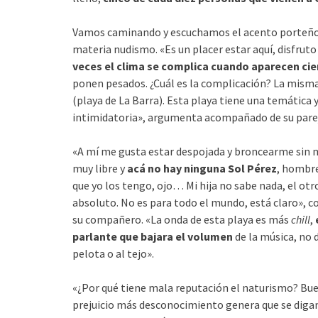
Vamos caminando y escuchamos el acento porteño de
materia nudismo. «Es un placer estar aquí, disfrut
veces el clima se complica cuando aparecen ci
ponen pesados. ¿Cuál es la complicación? La mism
(playa de La Barra). Esta playa tiene una temática 
intimidatoria», argumenta acompañado de su pare
«A mí me gusta estar despojada y broncearme sin m
muy libre y
acá no hay ninguna Sol Pérez
, hombre
que yo los tengo, ojo… Mi hija no sabe nada, el otro 
absoluto. No es para todo el mundo, está claro», c
su compañero. «La onda de esta playa es más
chill
,
parlante que bajara el volumen
de la música, no
pelota o al tejo».
«¿Por qué tiene mala reputación el naturismo? Bueno,
prejuicio más desconocimiento genera que se digan 