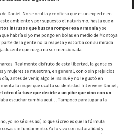
 Daniel. No se oculta y confiesa que es un experto en
o este ambiente y por supuesto el naturismo, hasta que
a
ertos intrusos que buscan romper esa armonía
y se
a que habría si yo me pongo en bolas en medio de Montoya
y parte de la gente no la respeta y estorba con su mirada
ja docente que ruega no ser mencionada.
arcas. Realmente disfruto de esta libertad, la gente es
s y mujeres se muestran, en general, con o sin prejuicios
día, antes de venir, algo le insinué y no le gustó en
omenta la mujer que oculta su identidad. Interviene Daniel,
el otro día tuve que decirle a un pibe que vino con un
 daba escuchar cumbia aquí… Tampoco para jugar a la
 yo no sé si es así, lo que sí creo es que la fórmula
cosas sin fundamento. Yo lo vivo con naturalidad y