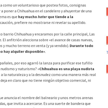
nta como un voluntarioso que postea fotos, consignas
r a poner a Chihuahua en el candelero y ahuyentar de una
tema es que
hay mucho
hater
que tiende a la
caución, prefiere no mostrarse ni revelar su apellido.
 barrio Chihuahua y encaramos por la calle principal, Las
. El anfitrión alecciona sobre «el avance de casas nuevas,
s y mucho terreno en venta (y ya vendido).
Durante todo
no hay alquiler disponible»
.
ñales, por eso agarró la lanza para purificar ese tufillo
e nudismo y naturismo? «
Chihuahua es una playa nudista
to a la naturaleza y a la desnudez como una manera más real
deja en claro que no tiene ningún objetivo comercial, ni
 que anuncia el nombre del balneario y unos metros arenas
as, que invita a acercarse. Es una suerte de bandera que