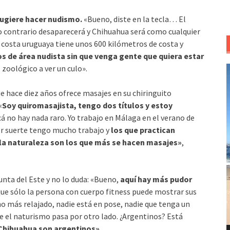
sugiere hacer nudismo.
«Bueno, diste en la tecla… El
lo contrario desaparecerá y Chihuahua será como cualquier
a costa uruguaya tiene unos 600 kilómetros de costa y
 de área nudista sin que venga gente que quiera estar
zoológico a ver un culo».
R
d
ue hace diez años ofrece masajes en su chiringuito
v
«
Soy quiromasajista, tengo dos títulos y estoy
acá no hay nada raro. Yo trabajo en Málaga en el verano de
r suerte tengo mucho trabajo y
los que practican
 la naturaleza son los que más se hacen masajes»
,
unta del Este y no lo duda: «Bueno,
aquí hay más pudor
 que sólo la persona con cuerpo fitness puede mostrar sus
o más relajado, nadie está en pose, nadie que tenga un
 el naturismo pasa por otro lado. ¿Argentinos? Está
 Chihuahua son argentinos».