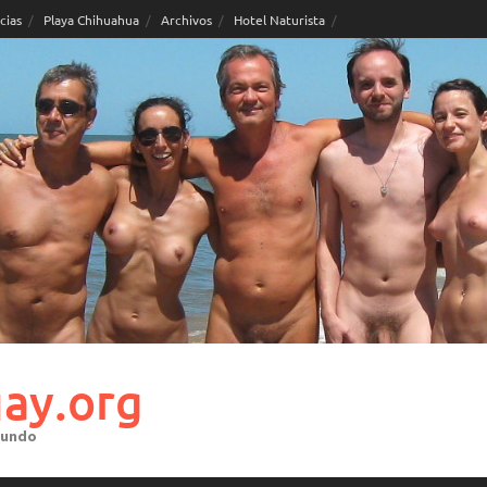
cias
Playa Chihuahua
Archivos
Hotel Naturista
ay.org
mundo