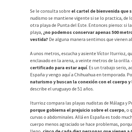
Se le consulta sobre
el cartel de bienvenida que 
nudismo se mantiene vigente si se lo practica, de 
otra playa de Punta del Este. Entonces pienso: si l
playa,
¿no podemos conservar apenas 500 metros
vestida?
De alguna manera sentimos que vienen al 
A unos metros, escucha y asiente Víctor Iturrioz, q
enclavado en la arena, a veinte metros de la orilla. 
certificado para estar aquí
. Es un trabajo serio, 
España y vengo aquí a Chihuahua en temporada. Po
naturismo y buscan la conexión con el cuerpo y
describe el uruguayo de 51 años.
Iturrioz compara las playas nudistas de Málaga y P
porque gobierna el prejuicio sobre el cuerpo
, o
curvas o abdominales. Allá en España es todo much
cuerpo menos agraciado se hace problemas, porque
lleno,
cinco de cada diez personas que vienen a