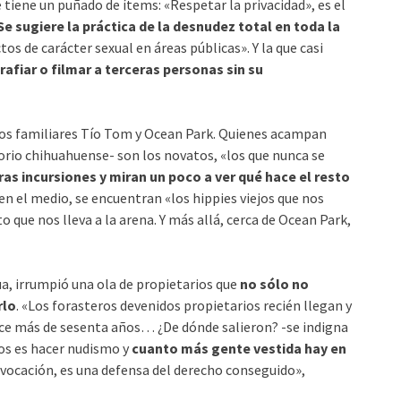
e tiene un puñado de ítems: «Respetar la privacidad», es el
e sugiere la práctica de la desnudez total en toda la
os de carácter sexual en áreas públicas». Y la que casi
afiar o filmar a terceras personas sin su
ios familiares Tío Tom y Ocean Park. Quienes acampan
torio chihuahuense- son los novatos, «los que nunca se
ras incursiones y miran un poco a ver qué hace el resto
a en el medio, se encuentran «los hippies viejos que nos
ue nos lleva a la arena. Y más allá, cerca de Ocean Park,
a, irrumpió una ola de propietarios que
no sólo no
rlo
. «Los forasteros devenidos propietarios recién llegan y
hace más de sesenta años… ¿De dónde salieron? -se indigna
os es hacer nudismo y
cuanto más gente vestida hay en
vocación, es una defensa del derecho conseguido»,