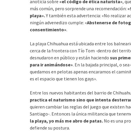
anoticia sobre
«el código de ética naturista»
, qu
más común, pero sorprende una recomendación:
«S
playa».
Y también esta advertencia: «No realizar act
ningún advenedizo cumple: «
Abstenerse de fotogr
consentimiento»
.
La playa Chihuahua está ubicada entre los balnear
cerca de la frontera con Tío Tom -dentro del terri
desnudaron en público y están haciendo
sus prime
para ir animándose»
. En la bajada principal, o se
quedamos en pelotas apenas encaramos el caminito q
es el espacio que tienen los gays».
Entre los nuevos habitantes del barrio de Chihuahu
practica el naturismo sino que intenta desterra
quieren cambiar las reglas del juego que existen 
Santiago-. Entonces la única militancia que tenem
la playa, yo más me abro de patas.
No es una pro
defiende su postura.