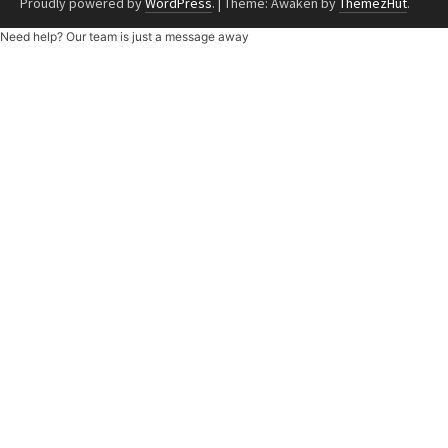
Proudly powered by
WordPress
.
|
Theme: Awaken by
ThemezHut
.
Need help? Our team is just a message away