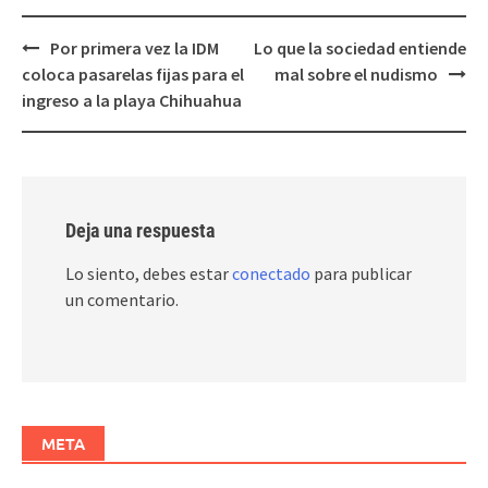
Post
Por primera vez la IDM
Lo que la sociedad entiende
navigation
coloca pasarelas fijas para el
mal sobre el nudismo
ingreso a la playa Chihuahua
Deja una respuesta
Lo siento, debes estar
conectado
para publicar
un comentario.
META