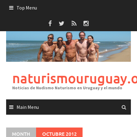
Skip
Top Menu
to
content
naturismouruguay.
Noticias de Nudismo Naturismo en Uruguay y el mundo
Main Menu
MONTH
OCTUBRE 2012