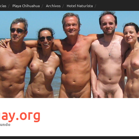
cias
Playa Chihuahua
Archivos
Hotel Naturista
ay.org
mundo