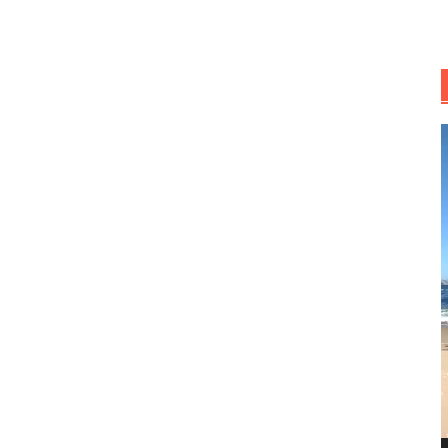
R
d
v