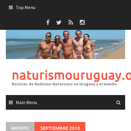
Skip
Top Menu
to
content
naturismouruguay.
Noticias de Nudismo Naturismo en Uruguay y el mundo
Main Menu
MONTH
SEPTIEMBRE 2013