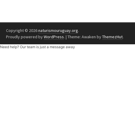
Copyright © 2026
naturismouruguay.org
.
Proudly powered by
WordPress
.
|
Theme: Awaken by
ThemezHut
.
Need help? Our team is just a message away