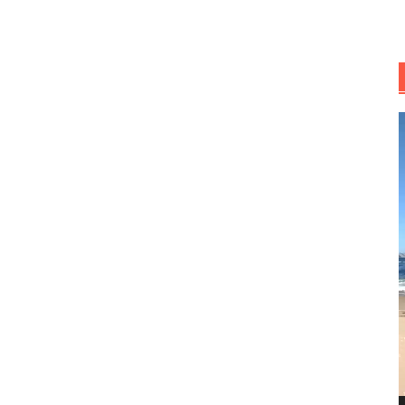
R
d
v