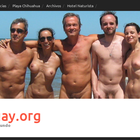
cias
Playa Chihuahua
Archivos
Hotel Naturista
ay.org
mundo