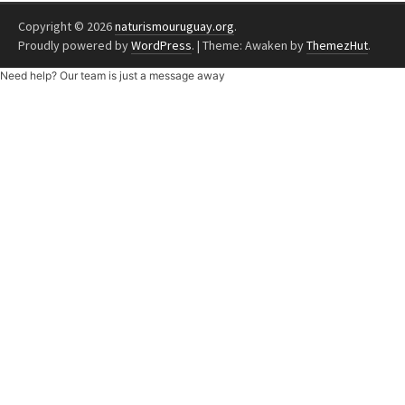
Copyright © 2026
naturismouruguay.org
.
Proudly powered by
WordPress
.
|
Theme: Awaken by
ThemezHut
.
Need help? Our team is just a message away