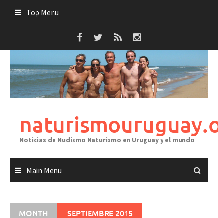
Skip
Top Menu
to
content
naturismouruguay.
Noticias de Nudismo Naturismo en Uruguay y el mundo
Main Menu
MONTH
SEPTIEMBRE 2015