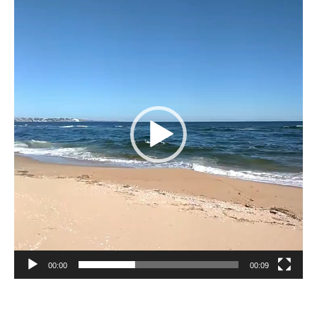
de
vídeo
00:00
00:09