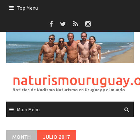
Skip
Top Menu
to
content
naturismouruguay.
Noticias de Nudismo Naturismo en Uruguay y el mundo
Main Menu
MONTH
JULIO 2017