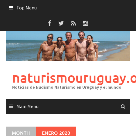
Skip
Top Menu
to
content
naturismouruguay.
Noticias de Nudismo Naturismo en Uruguay y el mundo
Main Menu
MONTH
ENERO 2020