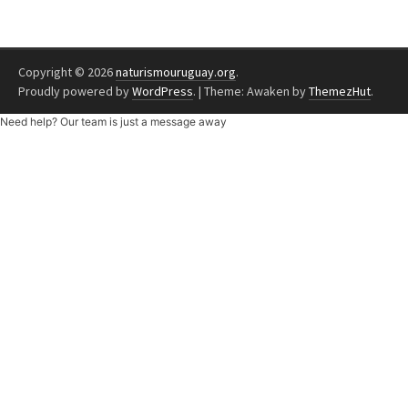
Copyright © 2026
naturismouruguay.org
.
Proudly powered by
WordPress
.
|
Theme: Awaken by
ThemezHut
.
Need help? Our team is just a message away