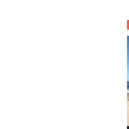
R
d
v