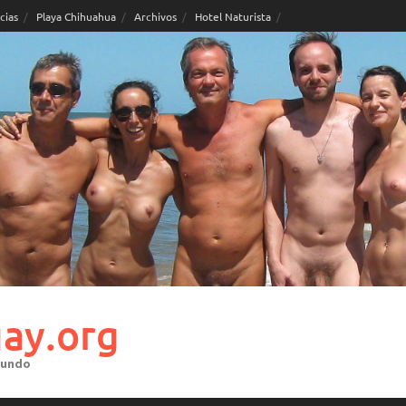
cias
Playa Chihuahua
Archivos
Hotel Naturista
ay.org
mundo