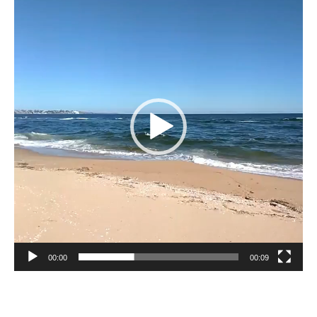
de
vídeo
00:00
00:09