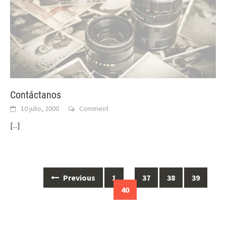
Contáctanos
10 julio, 2000
Comment
[...]
Posts
Previous
1
…
37
38
39
navigation
40