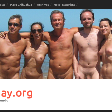
cias
Playa Chihuahua
Archivos
Hotel Naturista
ay.org
mundo