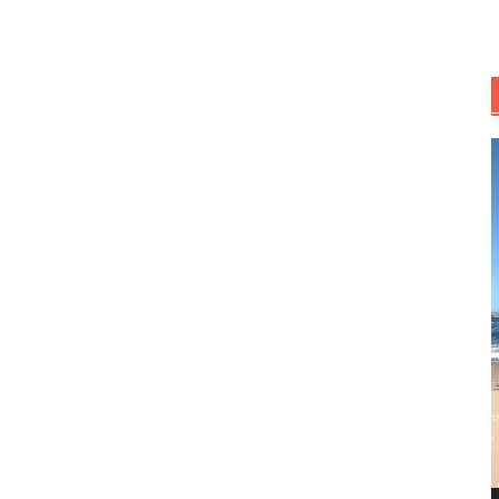
R
d
v