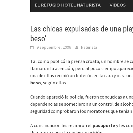
EL REFUGIO HOTEL NATURISTA
VIDEOS
Las chicas expulsadas de una pla
beso’
9 septiembre, 2006
Naturista
Tal como publicó la prensa croata, un hombre se c
llamaron la atención, pero al poco tiempo apareci
una de ellas recibió un bofetón en la cara y otra 
beso
, según ellas.
Cuando apareció la policía, fueron conducidas a u
dependencias se sometieron a un control de alcoho
seguridad comprobaron los moratones que tenían e
A continuación les retiraron el
pasaporte
y les c
llegaron a pasar la noche en prisión.