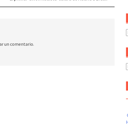
C
ar un comentario.
A
H