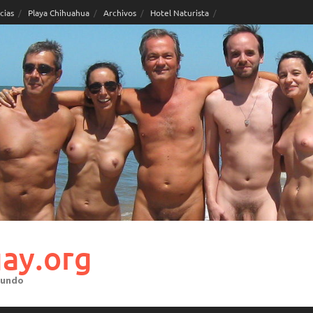
cias
Playa Chihuahua
Archivos
Hotel Naturista
ay.org
mundo