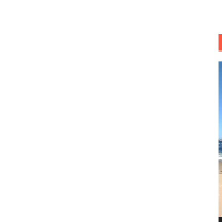
R
d
v