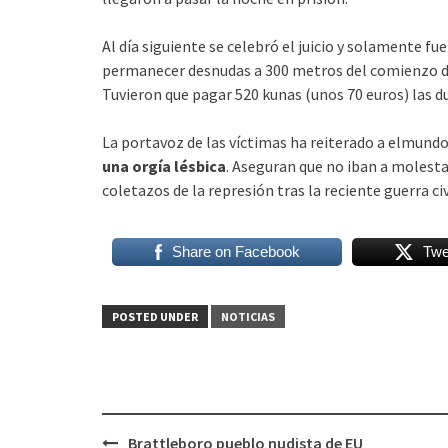
Al día siguiente se celebró el juicio y solamente fu
permanecer desnudas a 300 metros del comienzo d
Tuvieron que pagar 520 kunas (unos 70 euros) las du
La portavoz de las víctimas ha reiterado a elmun
una orgía lésbica
. Aseguran que no iban a molestar 
coletazos de la represión tras la reciente guerra civ
Share on Facebook
Twe
POSTED UNDER
NOTICIAS
Post
Brattleboro pueblo nudista de EU