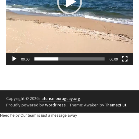
00:00
00:09
Copyright © 2026
naturismouruguay.org
.
Proudly powered by
WordPress
.
|
Theme: Awaken by
ThemezHut
.
Need help? Our team is just a message away