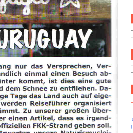
C
A
H