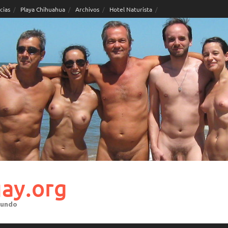
cias
Playa Chihuahua
Archivos
Hotel Naturista
ay.org
mundo