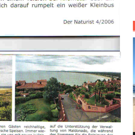
R
d
v