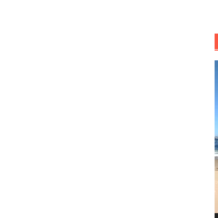
R
d
v