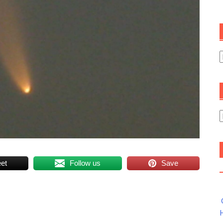
C
A
et
Follow us
Save
H