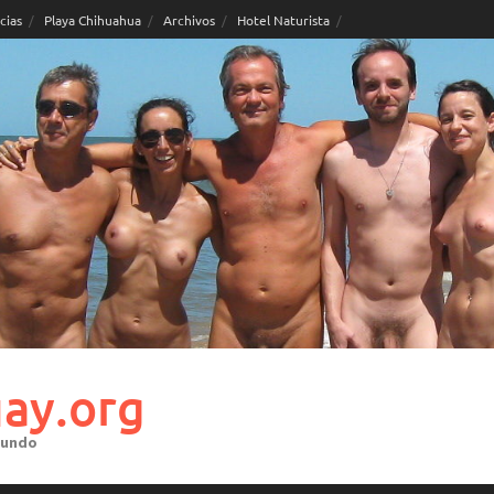
cias
Playa Chihuahua
Archivos
Hotel Naturista
ay.org
mundo