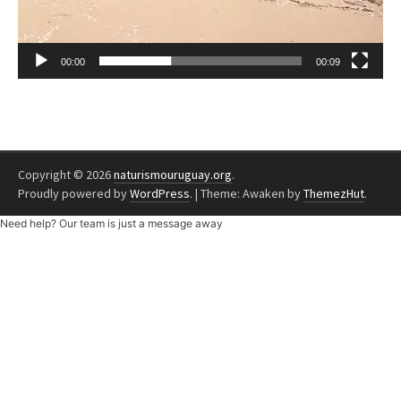
00:00
00:09
Copyright © 2026
naturismouruguay.org
.
Proudly powered by
WordPress
.
|
Theme: Awaken by
ThemezHut
.
Need help? Our team is just a message away