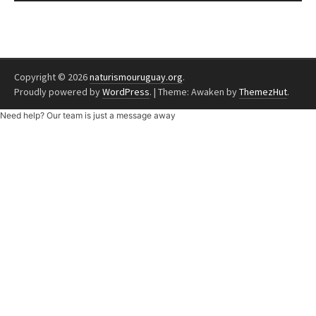
Copyright © 2026
naturismouruguay.org
.
Proudly powered by
WordPress
.
|
Theme: Awaken by
ThemezHut
.
Need help? Our team is just a message away