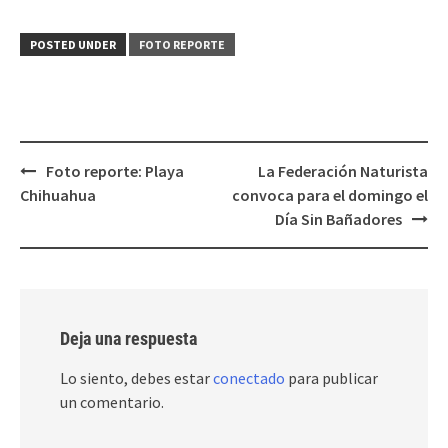
POSTED UNDER
FOTO REPORTE
Post
Foto reporte: Playa
La Federación Naturista
navigation
Chihuahua
convoca para el domingo el
Día Sin Bañadores
Deja una respuesta
Lo siento, debes estar
conectado
para publicar
un comentario.