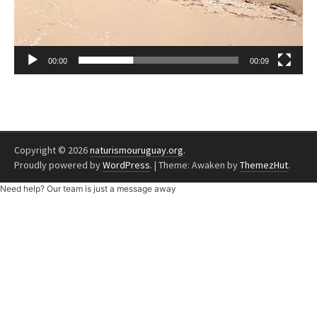
00:00
00:09
Copyright © 2026
naturismouruguay.org
.
Proudly powered by
WordPress
.
|
Theme: Awaken by
ThemezHut
.
Need help? Our team is just a message away