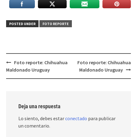
POSTED UNDER
FOTO REPORTE
Post
Foto reporte: Chihuahua
Foto reporte: Chihuahua
navigation
Maldonado Uruguay
Maldonado Uruguay
Deja una respuesta
Lo siento, debes estar
conectado
para publicar
un comentario.