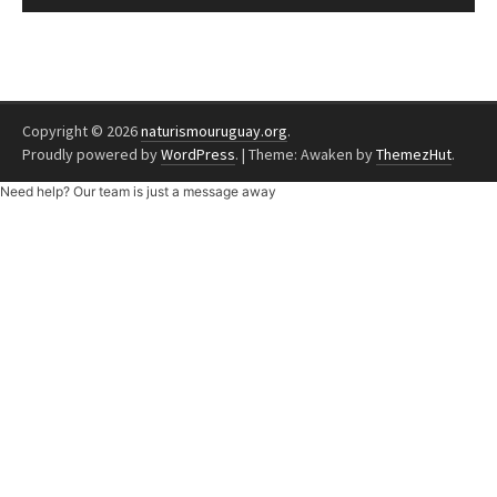
Copyright © 2026
naturismouruguay.org
.
Proudly powered by
WordPress
.
|
Theme: Awaken by
ThemezHut
.
Need help? Our team is just a message away