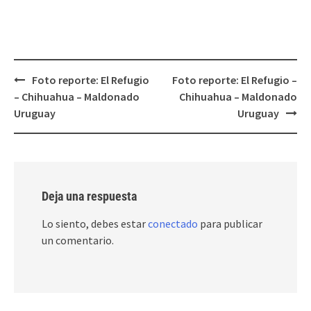
Post
Foto reporte: El Refugio
Foto reporte: El Refugio –
navigation
– Chihuahua – Maldonado
Chihuahua – Maldonado
Uruguay
Uruguay
Deja una respuesta
Lo siento, debes estar
conectado
para publicar
un comentario.