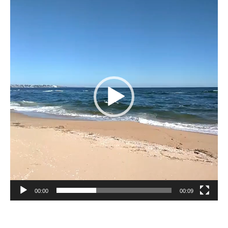
de
vídeo
00:00
00:09