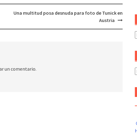
Una multitud posa desnuda para foto de Tunick en
Austria
C
ar un comentario.
A
H