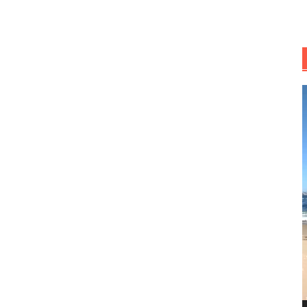
R
d
v