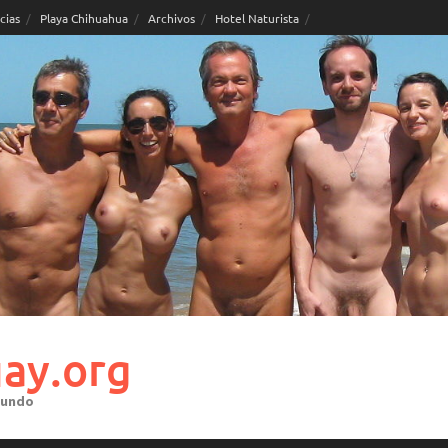
cias
Playa Chihuahua
Archivos
Hotel Naturista
ay.org
mundo