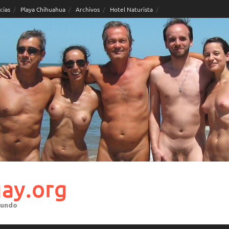
cias
Playa Chihuahua
Archivos
Hotel Naturista
ay.org
mundo