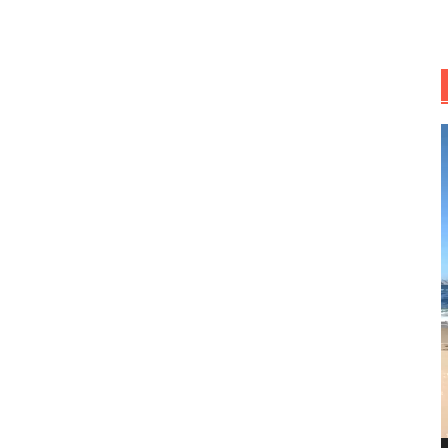
R
d
v