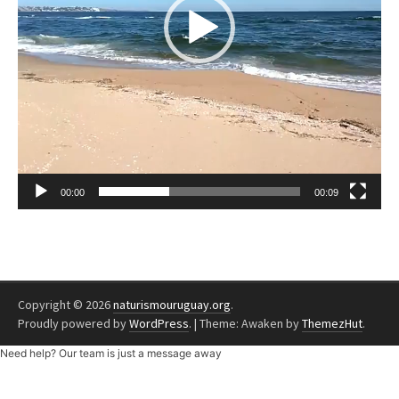
00:00
00:09
Copyright © 2026
naturismouruguay.org
.
Proudly powered by
WordPress
.
|
Theme: Awaken by
ThemezHut
.
Need help? Our team is just a message away