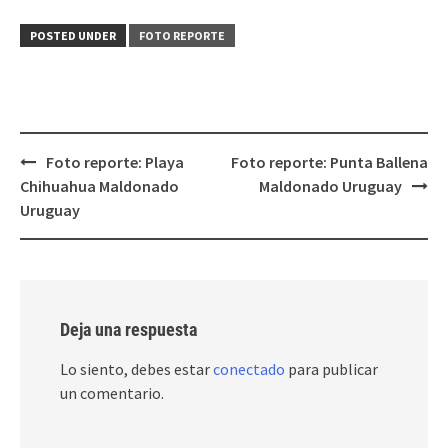
POSTED UNDER
FOTO REPORTE
Post
Foto reporte: Playa
Foto reporte: Punta Ballena
navigation
Chihuahua Maldonado
Maldonado Uruguay
Uruguay
Deja una respuesta
Lo siento, debes estar
conectado
para publicar
un comentario.