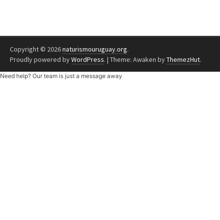
Copyright © 2026
naturismouruguay.org
.
Proudly powered by
WordPress
.
|
Theme: Awaken by
ThemezHut
.
Need help? Our team is just a message away