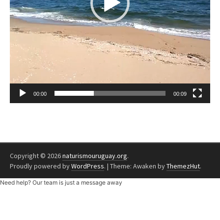
00:00
00:09
Copyright © 2026
naturismouruguay.org
.
Proudly powered by
WordPress
.
|
Theme: Awaken by
ThemezHut
.
Need help? Our team is just a message away