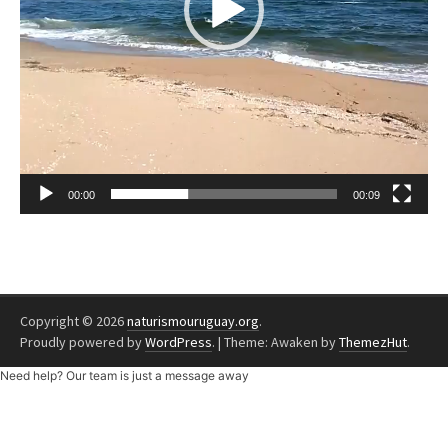
00:00
00:09
Copyright © 2026
naturismouruguay.org
.
Proudly powered by
WordPress
.
|
Theme: Awaken by
ThemezHut
.
Need help? Our team is just a message away