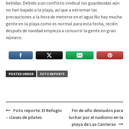
bebidas. Debido a un conflicto sindical los guardavidas aún
no han bajado a la playa, así que a extremar las
precauciones a la hora de meterse en el agua No hay mucha
gente en la playa como es normal para esta fecha, recién
después de navidad empieza a concurrir la gente en gran
número.
POSTED UNDER
FOTO REPORTE
Post
Foto reporte: El Refugio
Fin de año desnudos para
navigation
– clases de pilates
luchar por el nudismo en la
playa de Las Canteras