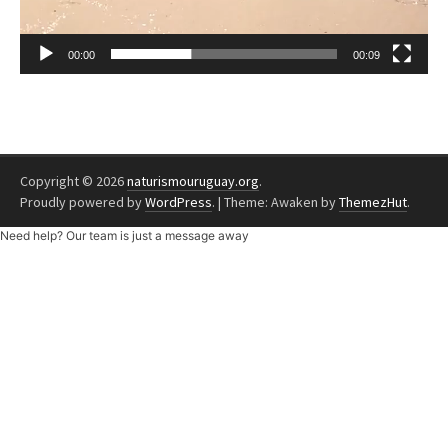
00:00
00:09
Copyright © 2026
naturismouruguay.org
.
Proudly powered by
WordPress
.
|
Theme: Awaken by
ThemezHut
.
Need help? Our team is just a message away