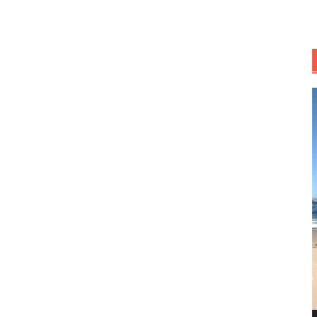
R
d
v