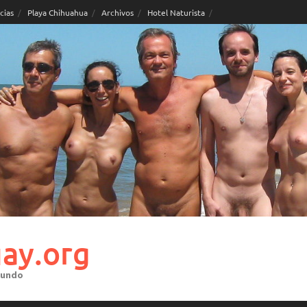
cias
Playa Chihuahua
Archivos
Hotel Naturista
ay.org
mundo