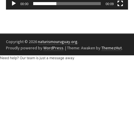
00:00
00:09
Copyright © 2026
naturismouruguay.org
.
Proudly powered by
WordPress
.
|
Theme: Awaken by
ThemezHut
.
Need help? Our team is just a message away