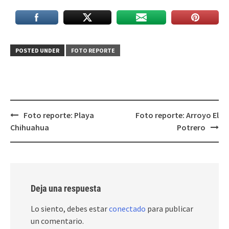
POSTED UNDER
FOTO REPORTE
Post
Foto reporte: Playa
Foto reporte: Arroyo El
navigation
Chihuahua
Potrero
Deja una respuesta
Lo siento, debes estar
conectado
para publicar
un comentario.