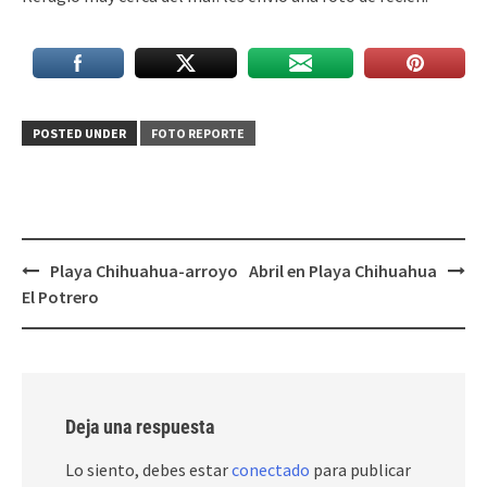
POSTED UNDER
FOTO REPORTE
Post
Playa Chihuahua-arroyo
Abril en Playa Chihuahua
navigation
El Potrero
Deja una respuesta
Lo siento, debes estar
conectado
para publicar