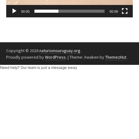
00:00
00:09
Copyright © 2026
naturismouruguay.org
.
Proudly powered by
WordPress
.
|
Theme: Awaken by
ThemezHut
.
Need help? Our team is just a message away