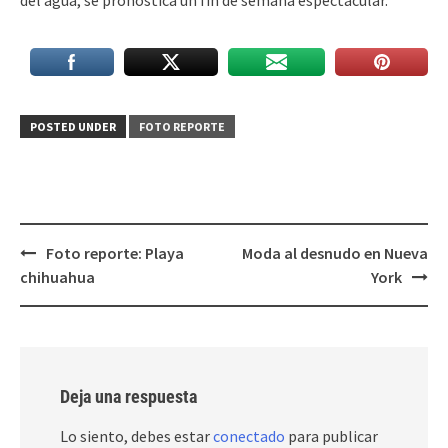
del agua, se pronostica un fin de semana espectacular.
POSTED UNDER
FOTO REPORTE
Post
Foto reporte: Playa
Moda al desnudo en Nueva
navigation
chihuahua
York
Deja una respuesta
Lo siento, debes estar
conectado
para publicar