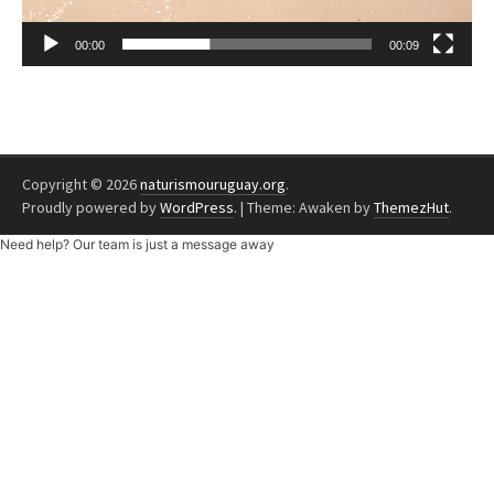
00:00
00:09
Copyright © 2026
naturismouruguay.org
.
Proudly powered by
WordPress
.
|
Theme: Awaken by
ThemezHut
.
Need help? Our team is just a message away