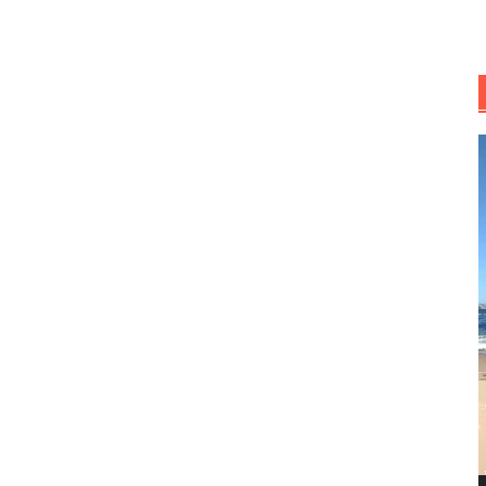
R
d
v