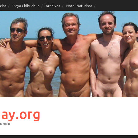
cias
Playa Chihuahua
Archivos
Hotel Naturista
ay.org
mundo