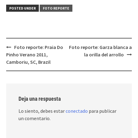
POSTED UNDER
FOTO REPORTE
Post
Foto reporte: Praia Do
Foto reporte: Garza blanca a
navigation
Pinho Verano 2011,
la orilla del arrollo
Camboriu, SC, Brazil
Deja una respuesta
Lo siento, debes estar
conectado
para publicar
un comentario.