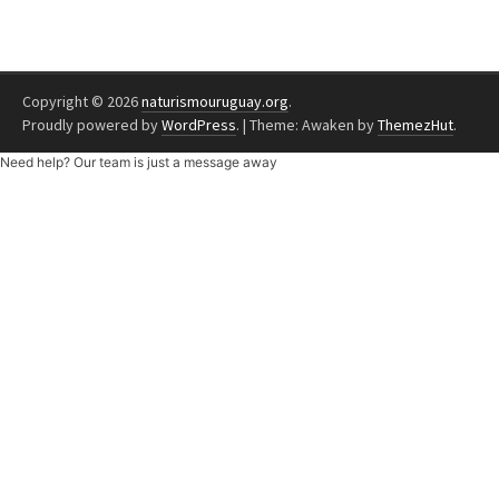
Copyright © 2026
naturismouruguay.org
.
Proudly powered by
WordPress
.
|
Theme: Awaken by
ThemezHut
.
Need help? Our team is just a message away