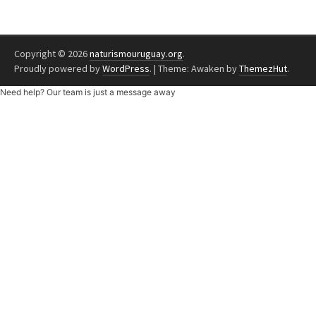
Copyright © 2026
naturismouruguay.org
.
Proudly powered by
WordPress
.
|
Theme: Awaken by
ThemezHut
.
Need help? Our team is just a message away