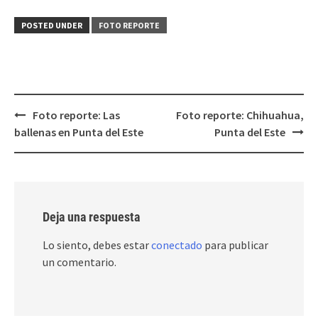
POSTED UNDER
FOTO REPORTE
Post
Foto reporte: Las
Foto reporte: Chihuahua,
navigation
ballenas en Punta del Este
Punta del Este
Deja una respuesta
Lo siento, debes estar
conectado
para publicar
un comentario.