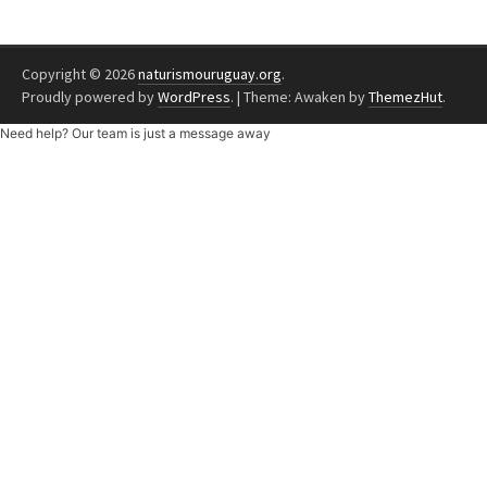
Copyright © 2026
naturismouruguay.org
.
Proudly powered by
WordPress
.
|
Theme: Awaken by
ThemezHut
.
Need help? Our team is just a message away