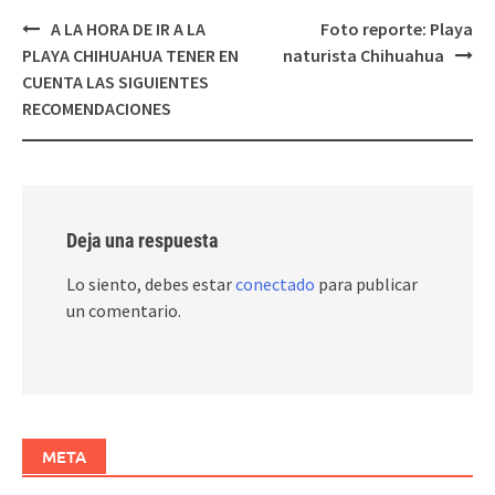
Post
A LA HORA DE IR A LA
Foto reporte: Playa
navigation
PLAYA CHIHUAHUA TENER EN
naturista Chihuahua
CUENTA LAS SIGUIENTES
RECOMENDACIONES
Deja una respuesta
Lo siento, debes estar
conectado
para publicar
un comentario.
META