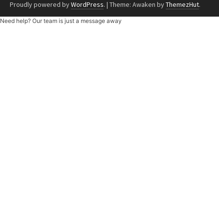
Proudly powered by
WordPress
.
|
Theme: Awaken by
ThemezHut
.
Need help? Our team is just a message away