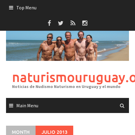
Skip
Top Menu
to
content
naturismouruguay.
Noticias de Nudismo Naturismo en Uruguay y el mundo
Main Menu
MONTH
JULIO 2013