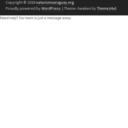
Copyright © 2026
naturismouruguay.org
.
Proudly powered by
WordPress
.
|
Theme: Awaken by
ThemezHut
.
Need help? Our team is just a message away