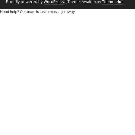
Proudly powered by
WordPress
.
|
Theme: Awaken by
ThemezHut
.
Need help? Our team is just a message away